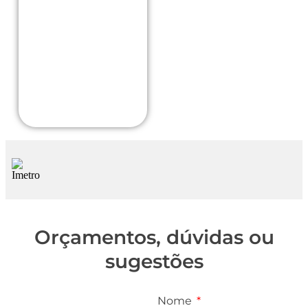
sas
car
cad
a
um
a
Orçamentos, dúvidas ou
sugestões
Nome