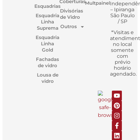
Coberturas
Multpainel
Independên
Esquadrias
– Ipiranga
Divisórias
Esquadria
São Paulo
de Vidro
/ SP
Linha
Outros
Suprema
*Visitas e
Esquadria
atendimen
Linha
no local
Gold
somente
com
Fachadas
prévio
de vidro
horário
agendado.
Lousa de
vidro