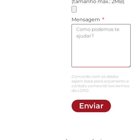
(tamanho máx.: 2MB)
Mensagem
Concordo com os dados
sejam base para orçamento e
contato comercial nos termos
da LGPD
Enviar