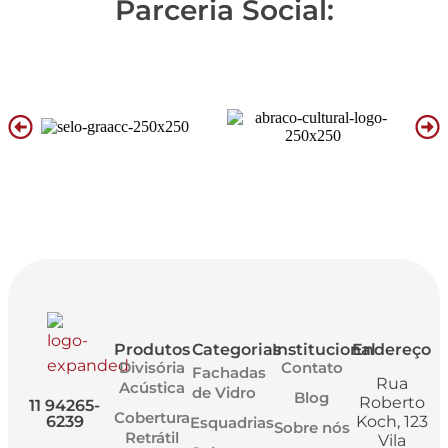
Parceria Social:
Produtos
Categorias
Institucional
Endereço
Divisória
Contato
Fachadas
Rua
Acústica
de Vidro
Blog
Roberto
11 94265-
Cobertura
6239
Koch, 123
Esquadrias
Sobre nós
Retrátil
Vila