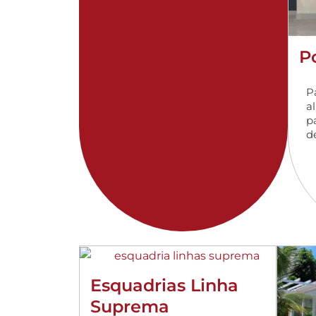
P
P
al
p
d
Esquadrias Linha
Suprema