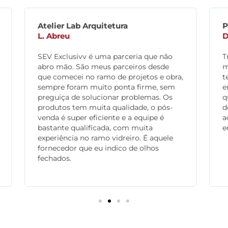
Plano 1 Arquitetura
Denis C.
Trabalho com a SEV Exclusivv há pelo
menos 4 anos no ramo corporativo,
,
temos obtido ótimos resultados na
entrega final e na atenção ao pós obra
que é muito importante.A Flexibilidade
de se adaptar a cada projeto, a atenção
aos detalhes e boa infraestrutura de
equipes para nós é primordial.