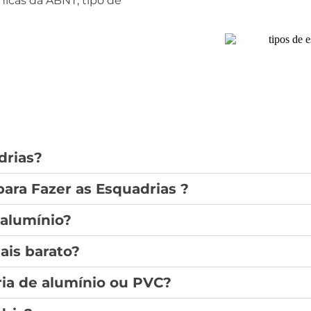
icas da ABNT, tipo de
drias?
para Fazer as Esquadrias ?
 alumínio?
ais barato?
ria de alumínio ou PVC?