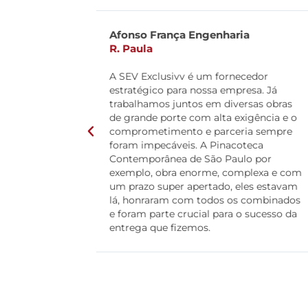
a
Atelier Lab Arquitetura
L. Abreu
cedor
SEV Exclusivv é uma parceria que não
esa. Já
abro mão. São meus parceiros desde
rsas obras
que comecei no ramo de projetos e obra
igência e o
sempre foram muito ponta firme, sem
ia sempre
preguiça de solucionar problemas. Os
teca
produtos tem muita qualidade, o pós-
o por
venda é super eficiente e a equipe é
plexa e com
bastante qualificada, com muita
les estavam
experiência no ramo vidreiro. É aquele
 combinados
fornecedor que eu indico de olhos
 sucesso da
fechados.