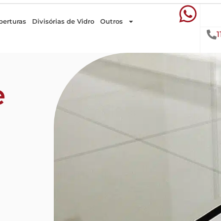
berturas
Divisórias de Vidro
Outros
1
e