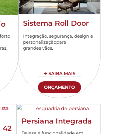
Sistema Roll Door
io
Integração, segurança, design e
forto
personalizaçãopara
grandes vãos.
ras.
➜ SAIBA MAIS
ORÇAMENTO
Persiana Integrada
 42
Beleza e funcionalidade em