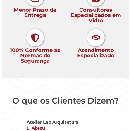
Menor Prazo de
Consultores
Entrega
Especializados em
Vidro
100% Conforme as
Atendimento
Normas de
Especializado
Segurança
O que os Clientes Dizem?
Atelier Lab Arquitetura
P
L. Abreu
D