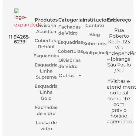
Produtos
Categorias
Institucional
Endereço
Divisória
Contato
Fachadas
Rua
Acústica
de Vidro
Blog
Roberto
11 94265-
Cobertura
6239
Koch, 123
Esquadrias
Sobre nós
Retrátil
Vila
Coberturas
Multpainel
Independên
Esquadrias
– Ipiranga
Divisórias
Esquadria
São Paulo
de Vidro
/ SP
Linha
Outros
Suprema
*Visitas e
Esquadria
atendimen
Linha
no local
Gold
somente
com
Fachadas
prévio
de vidro
horário
agendado.
Lousa de
vidro