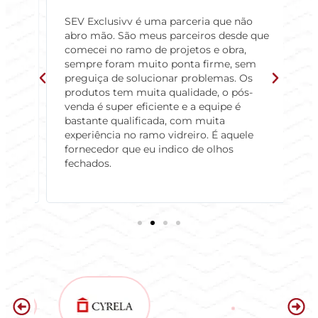
SEV Exclusivv é uma parceria que não
T
abro mão. São meus parceiros desde que
m
e
comecei no ramo de projetos e obra,
o
sempre foram muito ponta firme, sem
e
preguiça de solucionar problemas. Os
i
produtos tem muita qualidade, o pós-
c
venda é super eficiente e a equipe é
i
bastante qualificada, com muita
p
,
experiência no ramo vidreiro. É aquele
fornecedor que eu indico de olhos
fechados.