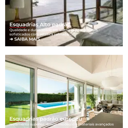
Esquadrias Alto padrão
Qualidade e durabilidade em alumínio para projetos
sofisticados com estética refinada....
➜ SAIBA MAIS
Esquadrias padrão europeu
Isolamento superior, design moderno e materiais avançados