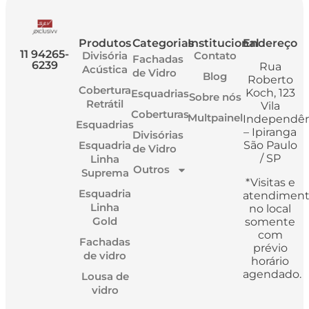
Produtos
Categorias
Institucional
Endereço
11 94265-
Divisória
Contato
Fachadas
6239
Rua
Acústica
de Vidro
Blog
Roberto
Cobertura
Koch, 123
Esquadrias
Sobre nós
Retrátil
Vila
Coberturas
Multpainel
Independên
Esquadrias
– Ipiranga
Divisórias
Esquadria
São Paulo
de Vidro
/ SP
Linha
Outros
Suprema
*Visitas e
Esquadria
atendimen
Linha
no local
Gold
somente
com
Fachadas
prévio
de vidro
horário
agendado.
Lousa de
vidro