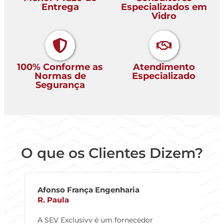
Entrega
Especializados em
Vidro
100% Conforme as
Atendimento
Normas de
Especializado
Segurança
O que os Clientes Dizem?
Afonso França Engenharia
A
R. Paula
L
m
A SEV Exclusivv é um fornecedor
S