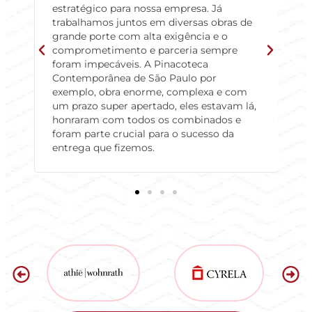
estratégico para nossa empresa. Já
a
trabalhamos juntos em diversas obras de
c
grande porte com alta exigência e o
s
comprometimento e parceria sempre
p
foram impecáveis. A Pinacoteca
p
Contemporânea de São Paulo por
v
exemplo, obra enorme, complexa e com
b
um prazo super apertado, eles estavam lá,
e
honraram com todos os combinados e
f
foram parte crucial para o sucesso da
f
entrega que fizemos.