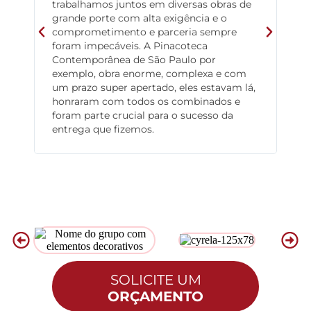
trabalhamos juntos em diversas obras de
com
grande porte com alta exigência e o
se
comprometimento e parceria sempre
pre
foram impecáveis. A Pinacoteca
pro
Contemporânea de São Paulo por
ven
exemplo, obra enorme, complexa e com
bas
um prazo super apertado, eles estavam lá,
exp
honraram com todos os combinados e
for
foram parte crucial para o sucesso da
fec
entrega que fizemos.
SOLICITE UM
ORÇAMENTO