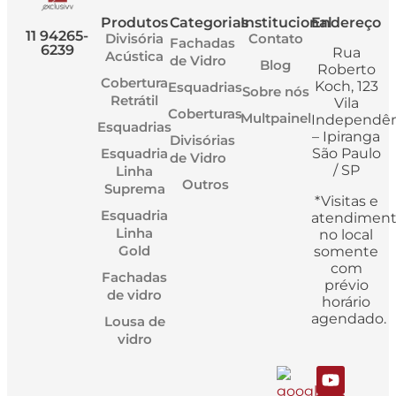
Produtos
Categorias
Institucional
Endereço
11 94265-
Divisória
Contato
Fachadas
6239
Rua
Acústica
de Vidro
Blog
Roberto
Cobertura
Koch, 123
Esquadrias
Sobre nós
Retrátil
Vila
Coberturas
Multpainel
Independên
Esquadrias
– Ipiranga
Divisórias
Esquadria
São Paulo
de Vidro
/ SP
Linha
Outros
Suprema
*Visitas e
Esquadria
atendimen
Linha
no local
Gold
somente
com
Fachadas
prévio
de vidro
horário
agendado.
Lousa de
vidro