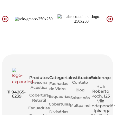
Produtos
Categorias
Institucional
Endereço
Divisória
Contato
Fachadas
Rua
Acústica
de Vidro
Blog
Roberto
11 94265-
Cobertura
6239
Koch, 123
Esquadrias
Sobre nós
Retrátil
Vila
Coberturas
Multpainel
Independên
Esquadrias
– Ipiranga
Divisórias