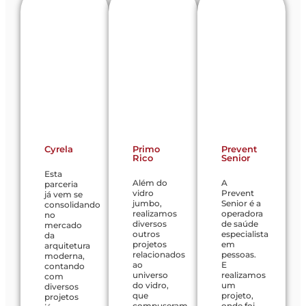
Cyrela
Primo
Prevent
Rico
Senior
Esta
Além do
A
parceria
vidro
Prevent
já vem se
jumbo,
Senior é a
consolidando
realizamos
operadora
no
diversos
de saúde
mercado
outros
especialista
da
projetos
em
arquitetura
relacionados
pessoas.
moderna,
ao
E
contando
universo
realizamos
com
do vidro,
um
diversos
que
projeto,
projetos
compuseram
onde foi