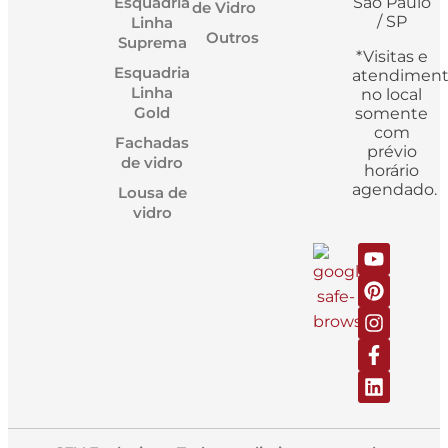
Esquadria
São Paulo
de Vidro
/ SP
Linha
Outros
Suprema
*Visitas e
Esquadria
atendimen
Linha
no local
Gold
somente
com
Fachadas
prévio
de vidro
horário
agendado.
Lousa de
vidro