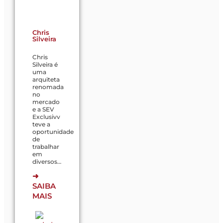
Chris
Silveira
Chris
Silveira é
uma
arquiteta
renomada
no
mercado
e a SEV
Exclusivv
teve a
oportunidade
de
trabalhar
em
diversos…
➜
SAIBA
MAIS