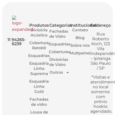
Produtos
Categorias
Institucional
Endereço
Divisória
Contato
Fachadas
Rua
Acústica
de Vidro
Blog
Roberto
11 94265-
Cobertura
6239
Koch, 123
Esquadrias
Sobre nós
Retrátil
Vila
Coberturas
Multpainel
Independên
Esquadrias
– Ipiranga
Divisórias
Esquadria
São Paulo
de Vidro
/ SP
Linha
Outros
Suprema
*Visitas e
Esquadria
atendimen
Linha
no local
Gold
somente
com
Fachadas
prévio
de vidro
horário
agendado.
Lousa de