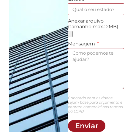
Anexar arquivo
(tamanho máx.: 2MB)
Mensagem
Concordo com os dados
sejam base para orçamento e
contato comercial nos termos
da LGPD
Enviar