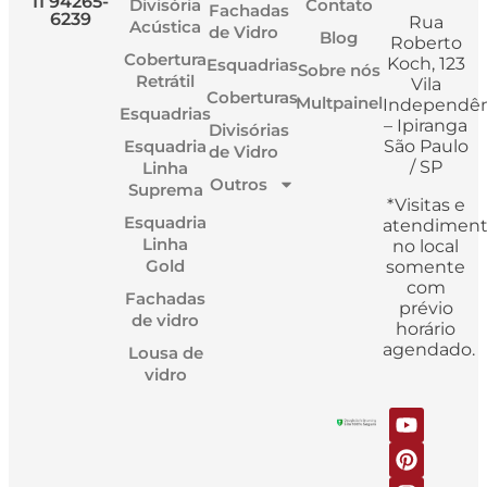
11 94265-
Divisória
Contato
Fachadas
6239
Rua
Acústica
de Vidro
Blog
Roberto
Cobertura
Koch, 123
Esquadrias
Sobre nós
Retrátil
Vila
Coberturas
Multpainel
Independên
Esquadrias
– Ipiranga
Divisórias
Esquadria
São Paulo
de Vidro
/ SP
Linha
Outros
Suprema
*Visitas e
Esquadria
atendimen
Linha
no local
Gold
somente
com
Fachadas
prévio
de vidro
horário
agendado.
Lousa de
vidro