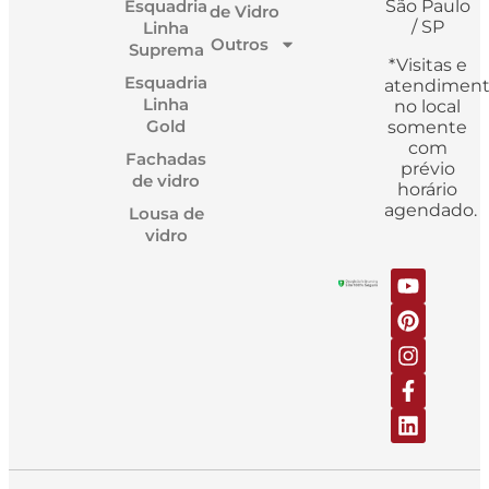
Esquadria
São Paulo
de Vidro
/ SP
Linha
Outros
Suprema
*Visitas e
Esquadria
atendimen
Linha
no local
Gold
somente
com
Fachadas
prévio
de vidro
horário
agendado.
Lousa de
vidro