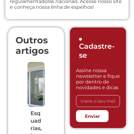
regulamentadoras nacionais. Acesse nosso site
e conheça nossa linha de espelhos!
Outros
Cadastre-
artigos
se
Assine nossa
newsletter e fique
por dentro de
novidades e dicas
Divi
Esq
Cob
A lo
Esq
Enviar
sóri
uad
ert
usa
uad
as
rias,
ura
de
rias