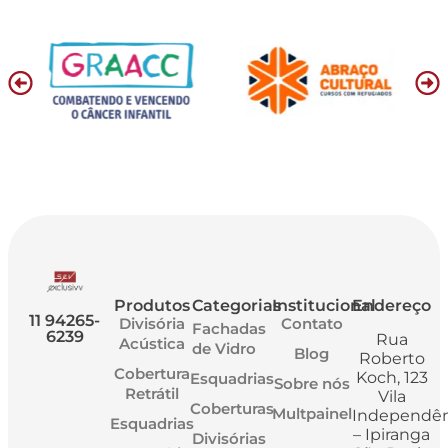
Produtos
Categorias
Institucional
Endereço
11 94265-
Divisória
Contato
Fachadas
6239
Rua
Acústica
de Vidro
Blog
Roberto
Cobertura
Koch, 123
Esquadrias
Sobre nós
Retrátil
Vila
Coberturas
Multpainel
Independên
Esquadrias
– Ipiranga
Divisórias