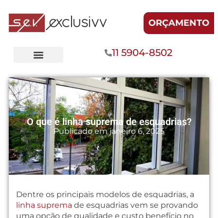
ORÇAMENTO
11 5904-8502
O que é linha suprema de esquadrias?
Publicado em
janeiro 6, 2025
Dentre os principais modelos de esquadrias, a
linha suprema
de esquadrias vem se provando
uma opção de qualidade e custo benefício no