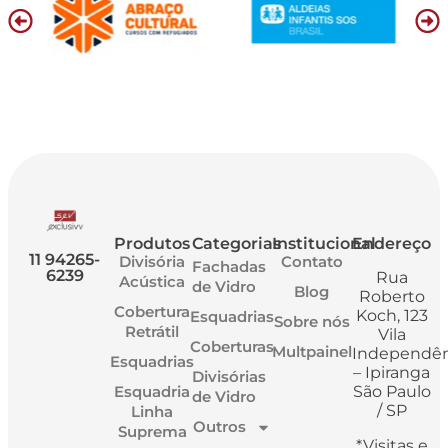
Produtos
Categorias
Institucional
Endereço
11 94265-
Divisória
Contato
Fachadas
6239
Rua
Acústica
de Vidro
Blog
Roberto
Cobertura
Koch, 123
Esquadrias
Sobre nós
Retrátil
Vila
Coberturas
Multpainel
Independên
Esquadrias
– Ipiranga
Divisórias
Esquadria
São Paulo
de Vidro
/ SP
Linha
Outros
Suprema
*Visitas e