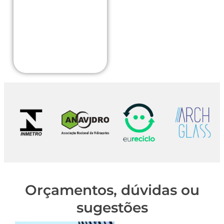
a
um
a
Orçamentos, dúvidas ou
sugestões