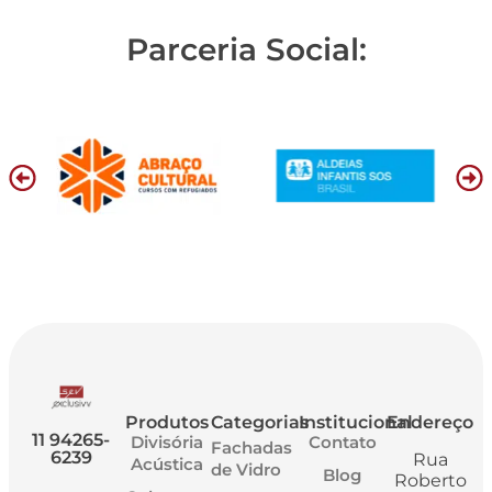
Parceria Social:
Produtos
Categorias
Institucional
Endereço
11 94265-
Divisória
Contato
Fachadas
6239
Rua
Acústica
de Vidro
Blog
Roberto