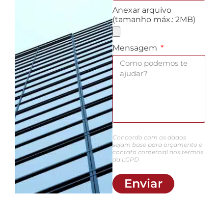
Anexar arquivo
(tamanho máx.: 2MB)
Mensagem
Concordo com os dados
sejam base para orçamento e
contato comercial nos termos
da LGPD
Enviar