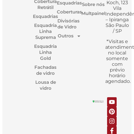
Cobertura
Koch, 123
Esquadrias
Sobre nós
Retrátil
Vila
Coberturas
Multpainel
Independên
Esquadrias
– Ipiranga
Divisórias
Esquadria
São Paulo
de Vidro
/ SP
Linha
Outros
Suprema
*Visitas e
Esquadria
atendimen
Linha
no local
Gold
somente
com
Fachadas
prévio
de vidro
horário
agendado.
Lousa de
vidro