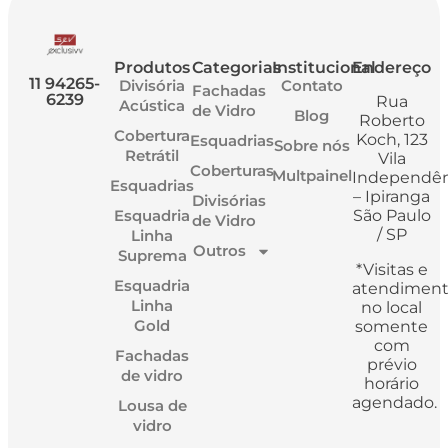
Produtos
Categorias
Institucional
Endereço
11 94265-
Divisória
Contato
Fachadas
6239
Rua
Acústica
de Vidro
Blog
Roberto
Cobertura
Koch, 123
Esquadrias
Sobre nós
Retrátil
Vila
Coberturas
Multpainel
Independên
Esquadrias
– Ipiranga
Divisórias
Esquadria
São Paulo
de Vidro
/ SP
Linha
Outros
Suprema
*Visitas e
Esquadria
atendimen
Linha
no local
Gold
somente
com
Fachadas
prévio
de vidro
horário
agendado.
Lousa de
vidro