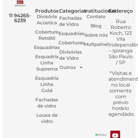
Produtos
Categorias
Institucional
Endereço
11 94265-
Divisória
Contato
Fachadas
6239
Rua
Acústica
de Vidro
Blog
Roberto
Cobertura
Koch, 123
Esquadrias
Sobre nós
Retrátil
Vila
Coberturas
Multpainel
Independên
Esquadrias
– Ipiranga
Divisórias
Esquadria
São Paulo
de Vidro
/ SP
Linha
Outros
Suprema
*Visitas e
Esquadria
atendimen
Linha
no local
Gold
somente
com
Fachadas
prévio
de vidro
horário
agendado.
Lousa de
vidro