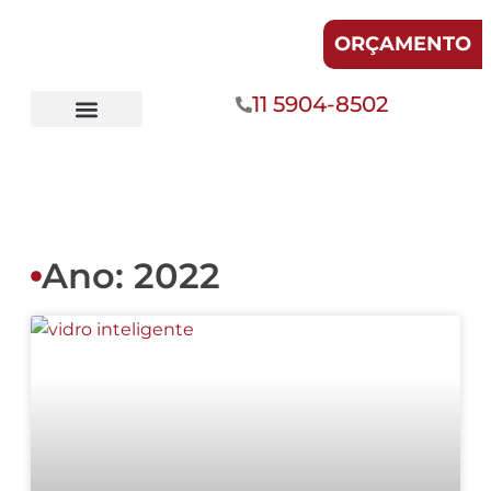
ORÇAMENTO
11 5904-8502
Fachadas de Vidro
Divisórias de Vidro
Ano: 2022