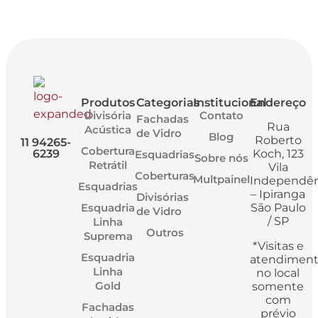
Produtos
Categorias
Institucional
Endereço
Divisória
Contato
Fachadas
Rua
Acústica
de Vidro
Blog
Roberto
11 94265-
Cobertura
6239
Koch, 123
Esquadrias
Sobre nós
Retrátil
Vila
Coberturas
Multpainel
Independên
Esquadrias
– Ipiranga
Divisórias
Esquadria
São Paulo
de Vidro
/ SP
Linha
Outros
Suprema
*Visitas e
Esquadria
atendimen
Linha
no local
Gold
somente
com
Fachadas
prévio