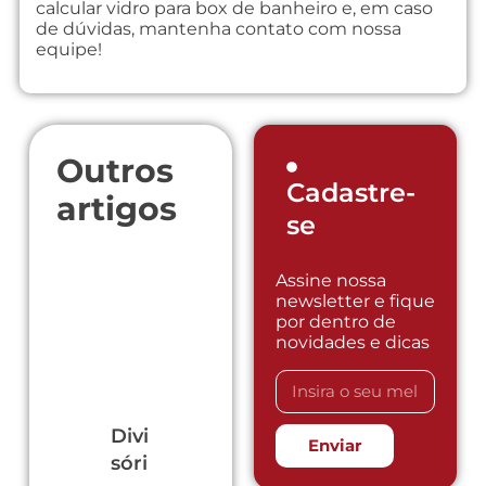
calcular vidro para box de banheiro e, em caso
de dúvidas, mantenha contato com nossa
equipe!
Outros
Cadastre-
artigos
se
Assine nossa
newsletter e fique
por dentro de
novidades e dicas
Divi
Esq
Cob
A lo
Esq
Enviar
sóri
uad
ert
usa
uad