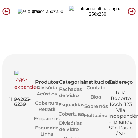
Produtos
Categorias
Institucional
Endereço
Divisória
Contato
Fachadas
Rua
Acústica
de Vidro
Blog
Roberto
11 94265-
Cobertura
6239
Koch, 123
Esquadrias
Sobre nós
Retrátil
Vila
Coberturas
Multpainel
Independên
Esquadrias
– Ipiranga
Divisórias
Esquadria
São Paulo
de Vidro
/ SP
Linha