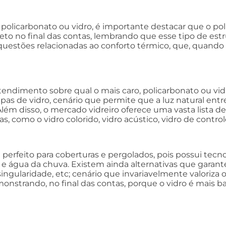
, policarbonato ou vidro, é importante destacar que o po
eto no final das contas, lembrando que esse tipo de estr
questões relacionadas ao conforto térmico, que, quando
entendimento sobre qual o mais caro, policarbonato ou vi
apas de vidro, cenário que permite que a luz natural e
 Além disso, o mercado vidreiro oferece uma vasta lista 
s, como o vidro colorido, vidro acústico, vidro de control
perfeito para coberturas e pergolados, pois possui tecno
s e água da chuva. Existem ainda alternativas que garan
singularidade, etc; cenário que invariavelmente valoriza
monstrando, no final das contas, porque o vidro é mais b