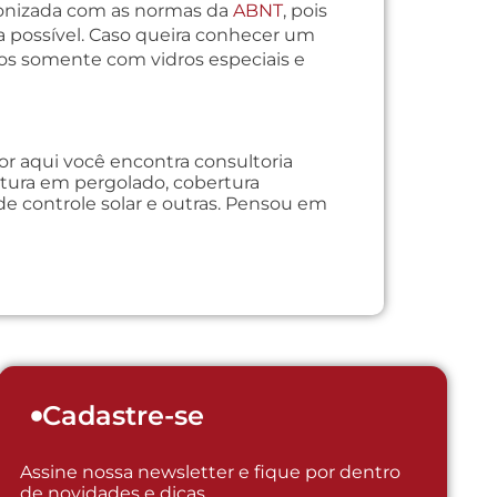
monizada com as normas da
ABNT
, pois
a possível. Caso queira conhecer um
os somente com vidros especiais e
or aqui você encontra consultoria
ertura em pergolado, cobertura
de controle solar e outras. Pensou em
Cadastre-se
Assine nossa newsletter e fique por dentro
de novidades e dicas