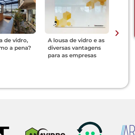
 de vidro,
A lousa de vidro e as
Esqu
mo a pena?
diversas vantagens
vs ab
para as empresas
onde
uma