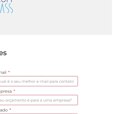
es
mail
presa
tado