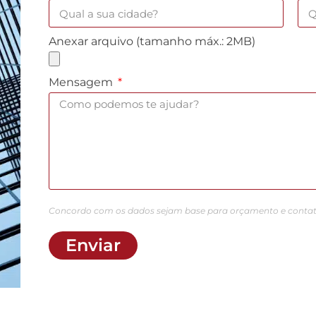
Anexar arquivo (tamanho máx.: 2MB)
Mensagem
Concordo com os dados sejam base para orçamento e contat
Enviar