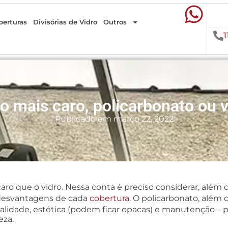
berturas
Divisórias de Vidro
Outros
1
o mais caro, policarbonato ou 
Publicado em
março 22, 2022
aro que o vidro. Nessa conta é preciso considerar, alé
e desvantagens de cada
cobertura
. O policarbonato, além 
lidade, estética (podem ficar opacas) e manutenção – po
eza.