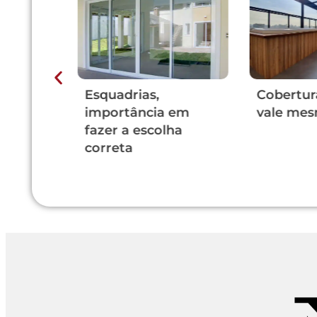
vidro,
Esquadrias,
Cobertura
ita
importância em
vale mes
fazer a escolha
correta