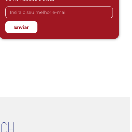
Enviar
adrias de correr
Isolamento acústico
rir: vantagens e
em sacadas
 aplicar cada
envidraçadas: o que
considerar?